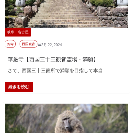
岐阜・名古屋
お寺
西国観音
、
2月 22, 2024
華厳寺【西国三十三観音霊場・満願】
さて、西国三十三箇所で満願を目指して本当
続きを読む