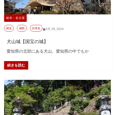
岐阜・名古屋
国宝
城郭
日本史
、
、
3月 29, 2024
犬山城【国宝の城】
愛知県の北部にある犬山。愛知県の中でもか
続きを読む