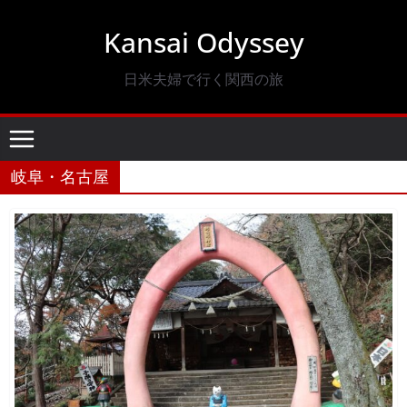
コ
Kansai Odyssey
ン
テ
日米夫婦で行く関西の旅
ン
ツ
へ
ス
岐阜・名古屋
キ
ッ
プ