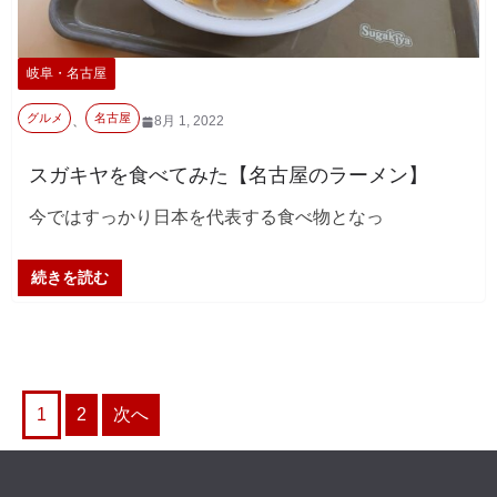
岐阜・名古屋
グルメ
名古屋
、
8月 1, 2022
スガキヤを食べてみた【名古屋のラーメン】
今ではすっかり日本を代表する食べ物となっ
続きを読む
投
1
2
次へ
稿