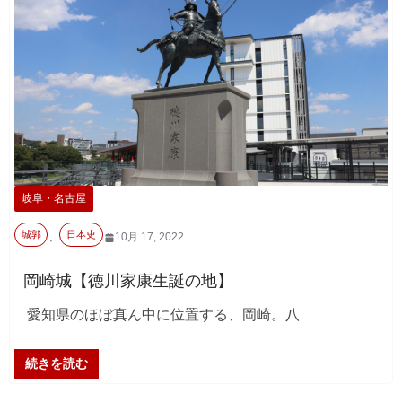
岐阜・名古屋
城郭
日本史
、
10月 17, 2022
岡崎城【徳川家康生誕の地】
愛知県のほぼ真ん中に位置する、岡崎。八
続きを読む