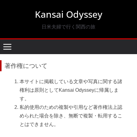
コ
Kansai Odyssey
ン
テ
日米夫婦で行く関西の旅
ン
ツ
へ
ス
キ
著作権について
ッ
プ
本サイトに掲載している文章や写真に関する諸
権利は原則としてKansai Odysseyに帰属しま
す。
私的使用のための複製や引用など著作権法上認
められた場合を除き、無断で複製・転用するこ
とはできません。