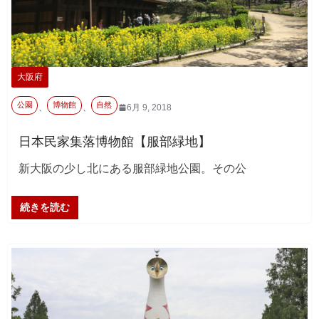
大阪府
公園
博物館
自然
、
、
6月 9, 2018
日本民家集落博物館【服部緑地】
新大阪の少し北にある服部緑地公園。その公
続きを読む