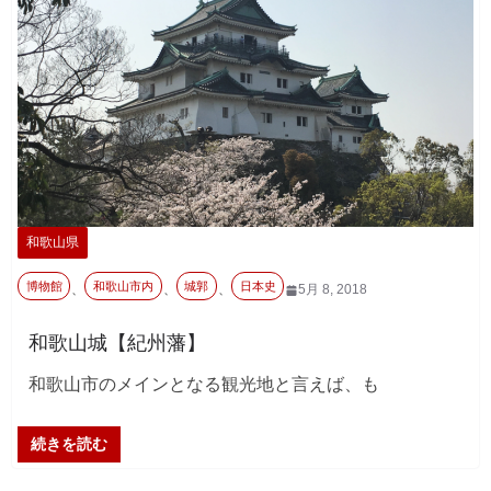
和歌山県
博物館
和歌山市内
城郭
日本史
、
、
、
5月 8, 2018
和歌山城【紀州藩】
和歌山市のメインとなる観光地と言えば、も
続きを読む