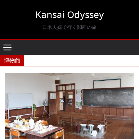
コ
Kansai Odyssey
ン
テ
日米夫婦で行く関西の旅
ン
ツ
へ
ス
博物館
キ
ッ
プ