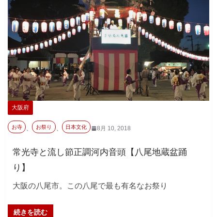
大阪府
お寺
お祭り
日本文化
、
、
8月 10, 2018
常光寺と流し節正調河内音頭【八尾地蔵盆踊
り】
大阪の八尾市。この八尾で最も有名なお祭り
続きを読む