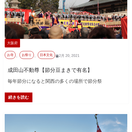
大阪府
お寺
お祭り
日本文化
、
、
2月 20, 2021
成田山不動尊【節分豆まきで有名】
毎年節分になると関西の多くの場所で節分祭
続きを読む