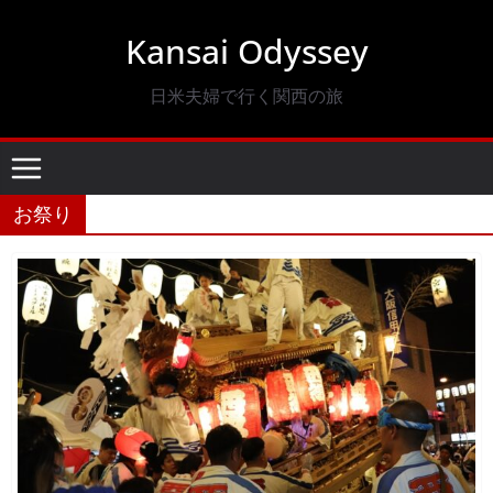
コ
Kansai Odyssey
ン
テ
日米夫婦で行く関西の旅
ン
ツ
へ
ス
お祭り
キ
ッ
プ