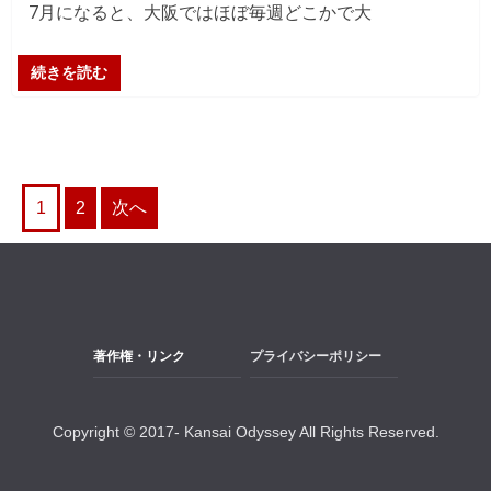
7月になると、大阪ではほぼ毎週どこかで大
続きを読む
投
1
2
次へ
稿
の
ペ
著作権・リンク
プライバシーポリシー
ー
ジ
Copyright © 2017- Kansai Odyssey All Rights Reserved.
送