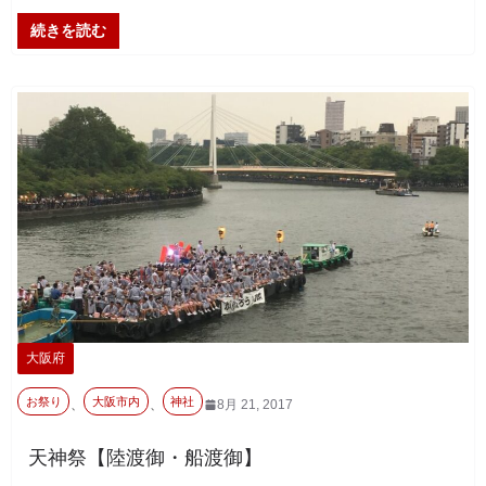
続きを読む
大阪府
お祭り
大阪市内
神社
、
、
8月 21, 2017
天神祭【陸渡御・船渡御】