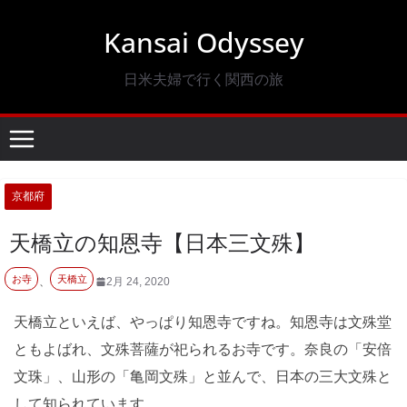
コ
Kansai Odyssey
ン
テ
日米夫婦で行く関西の旅
ン
ツ
へ
ス
キ
京都府
ッ
天橋立の知恩寺【日本三文殊】
プ
お寺
天橋立
、
2月 24, 2020
天橋立といえば、やっぱり知恩寺ですね。知恩寺は文殊堂
ともよばれ、文殊菩薩が祀られるお寺です。奈良の「安倍
文珠」、山形の「亀岡文殊」と並んで、日本の三大文殊と
して知られています。