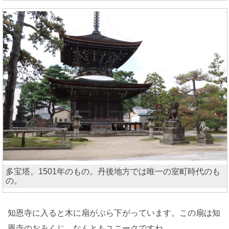
多宝塔。1501年のもの。丹後地方では唯一の室町時代のも
の。
知恩寺に入ると木に扇がぶら下がっています。この扇は知
恩寺のおみくじ。なんともユニークですね。