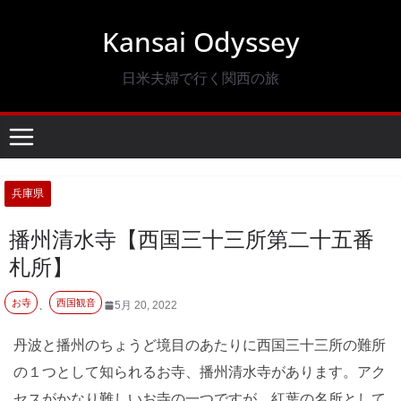
コ
Kansai Odyssey
ン
テ
日米夫婦で行く関西の旅
ン
ツ
へ
ス
キ
兵庫県
ッ
播州清水寺【西国三十三所第二十五番
プ
札所】
お寺
西国観音
、
5月 20, 2022
丹波と播州のちょうど境目のあたりに西国三十三所の難所
の１つとして知られるお寺、播州清水寺があります。アク
セスがかなり難しいお寺の一つですが、紅葉の名所として