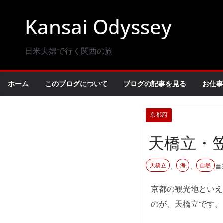
コ
Kansai Odyssey
ン
テ
ン
日米夫婦で行く関西の旅
ツ
へ
ホーム
このブログについて
ブログの記事を見る
お仕事
ス
キ
京都府
ッ
プ
天橋立・
天橋立
海
自然
、
、
京都の観光地といえ
のが、天橋立です。