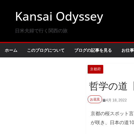
コ
Kansai Odyssey
ン
テ
ン
日米夫婦で行く関西の旅
ツ
へ
ホーム
このブログについて
ブログの記事を見る
お仕事
ス
キ
京都府
ッ
プ
哲学の道
お花見
4月 18, 2022
京都の桜スポット言
が咲き、日本の道1