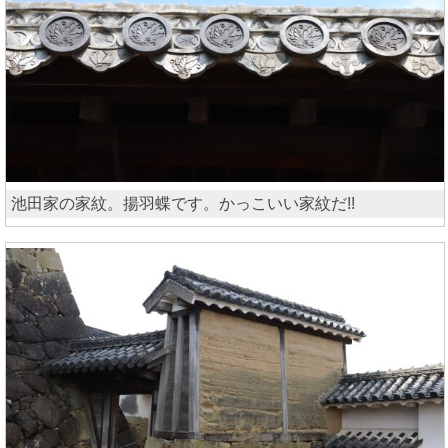
池田家の家紋。揚羽蝶です。かっこいい家紋だ!!