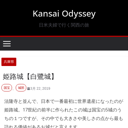
コ
Kansai Odyssey
ン
テ
日米夫婦で行く関西の旅
ン
ツ
へ
ス
キ
兵庫県
ッ
姫路城【白鷺城】
プ
国宝
城郭
、
3月 22, 2019
法隆寺と並んで、日本で一番最初に世界遺産になったのが
姫路城。17世紀の前半に作られたこの城は国宝の5城のう
ちの１つですが、その中でも大きさや美しさの点から最も
訪れる価値があるお城だと言えます。